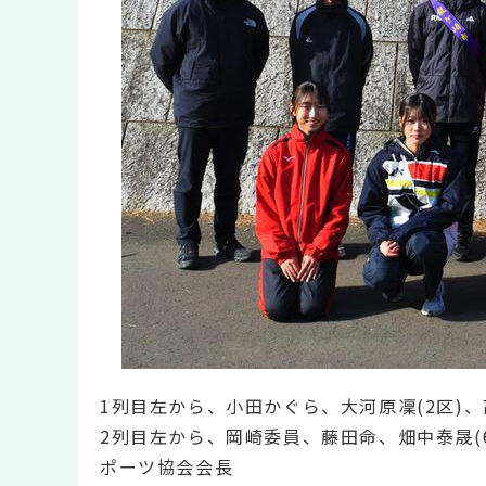
1列目左から、小田かぐら、大河原凜(2区)、
2列目左から、岡崎委員、藤田命、畑中泰晟(6
ポーツ協会会長