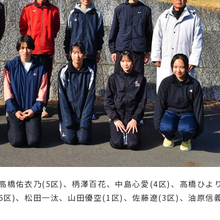
高橋佑衣乃(5区)、柄澤百花、中島心愛(4区)、高橋ひよ
区)、松田一汰、山田優空(1区)、佐藤遼(3区)、油原信