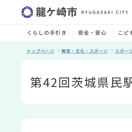
こ
の
ペ
ー
ジ
の
くらしの手引き
安全・安心
こど
先
頭
で
トップページ
教育・文化・スポーツ
スポー
す
本
文
こ
第42回茨城県民
こ
か
ら