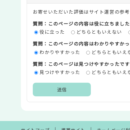
ン
お寄せいただいた評価はサイト運営の参考
テ
質問：このページの内容は役に立ちました
ン
役に立った
どちらともいえない
ツ
質問：このページの内容はわかりやすかっ
評
わかりやすかった
どちらともいえ
価
質問：このページは見つけやすかったです
エ
見つけやすかった
どちらともいえ
リ
ア
本
文
こ
こ
ま
サイトマップ
携帯サイト
ホームページ