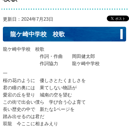
更新日：2024年7月23日
龍ケ崎中学校 校歌
龍ケ崎中学校 校歌
作詞・作曲 岡田健太郎
作詞協力 龍ケ崎中学校
一
桜の花のように 優しさとたくましさを
君の瞳の奥には 果てしない物語が
愛宕の丘を登り 城南の空を望む
この街で出会い僕ら 学び合う心よ育て
長い歴史の中で 新たな1ページを
踏み出せるのは君だ
双龍 今ここに相まみえり