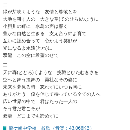
二
緑が芽吹くような 友情と尊敬とを
大地を耕す人の 大きな掌(てのひら)のように
小貝川の畔に 水鳥の声は響く
豊かな自然と生きる 支え合う絆よ育て
互いに認め合って 心かよう笑顔が
光になるよ永遠(とわ)に
双龍 この空に希望のせて
三
天に轟(とどろ)くような 挑戦とひたむきさを
空へと舞う撞舞の 勇壮なその姿に
未来を夢見る時 忘れずにいつも胸に
ありがとう 僕を信じて待っている全ての人へ
広い世界の中で 君はたった一人の
そう君だ君こそが
双龍 どこまでも諦めずに
龍ケ崎中学校 校歌（音楽：43,066KB）