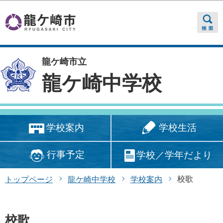
このページの本文へ移動
龍ケ崎市立
龍ケ崎中学校
学校生活
学校案内
行事予定
学校／学年だより
校歌
トップページ
龍ケ崎中学校
学校案内
校歌