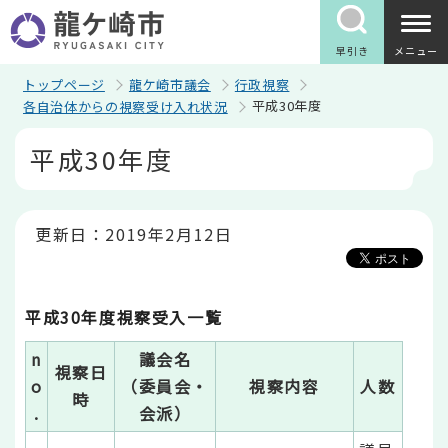
こ
の
ペ
早引き
メニュー
ー
ジ
トップページ
龍ケ崎市議会
行政視察
の
平成30年度
各自治体からの視察受け入れ状況
先
頭
本
平成30年度
で
文
す
こ
こ
か
ら
更新日：2019年2月12日
平成30年度視察受入一覧
n
議会名
視察日
o
（委員会・
視察内容
人数
時
.
会派）