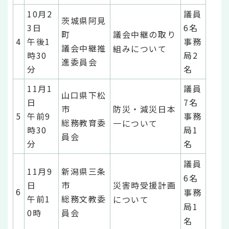
10月2
議員
茨城県阿見
3日
6名
町
議会中継の取り
4
午後1
事務
議会中継推
組みについて
時30
局2
進委員会
分
名
11月1
議員
山口県下松
日
7名
市
防災・減災日本
5
午前9
事務
総務教育委
一について
時30
局1
員会
分
名
議員
11月9
新潟県三条
6名
日
市
災害時受援計画
6
事務
午前1
総務文教委
について
局1
0時
員会
名