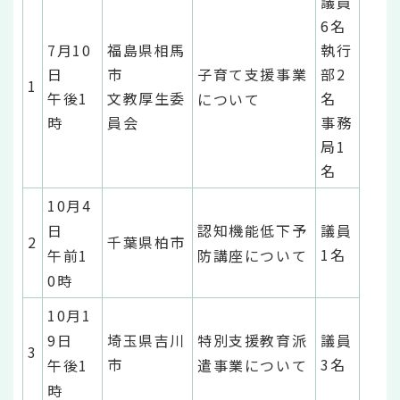
議員
6名
7月10
福島県相馬
執行
日
市
子育て支援事業
部2
1
午後1
文教厚生委
名
について
時
員会
事務
局1
名
10月4
日
認知機能低下予
議員
2
千葉県柏市
1名
午前1
防講座について
0時
10月1
9日
埼玉県吉川
特別支援教育派
議員
3
市
3名
午後1
遣事業について
時