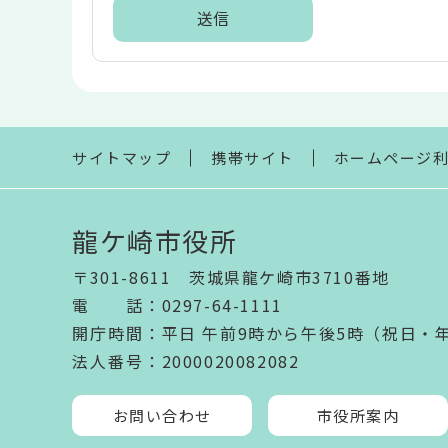
ア
本
文
こ
こ
ま
サイトマップ
携帯サイト
ホームページ
で
龍ケ崎市役所
〒301-8611 茨城県龍ケ崎市3710番地
電話
：
0297-64-1111
開庁時間
：
平日 午前9時から午後5時（祝日・
法人番号
：2000020082082
お問い合わせ
市役所案内