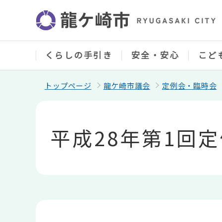
こ
の
ペ
ー
ジ
の
くらしの手引き
安全・安心
こど
先
頭
で
トップページ
龍ケ崎市議会
定例会・臨時会
す
本
文
こ
平成28年第1回
こ
か
ら