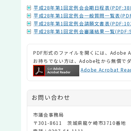
平成28年第1回定例会会期日程表(PDF:38
平成28年第1回定例会一般質問一覧表(PDF:
平成28年第1回定例会請願文書表(PDF:103
平成28年第1回定例会審議結果一覧(PDF:5
PDF形式のファイルを開くには、Adobe Ac
お持ちでない方は、Adobe社から無償で
Adobe Acrobat 
お問い合わせ
市議会事務局
〒301-8611 茨城県龍ケ崎市3710番地
電話：0297-64-1111