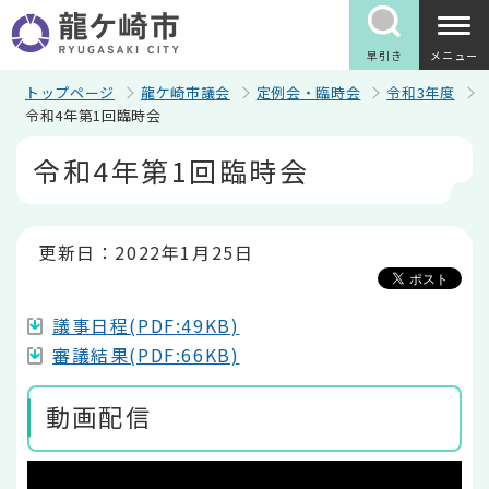
こ
の
ペ
早引き
メニュー
ー
ジ
トップページ
龍ケ崎市議会
定例会・臨時会
令和3年度
の
令和4年第1回臨時会
先
本
頭
令和4年第1回臨時会
文
で
こ
す
こ
か
ら
更新日：2022年1月25日
議事日程(PDF:49KB)
審議結果(PDF:66KB)
動画配信