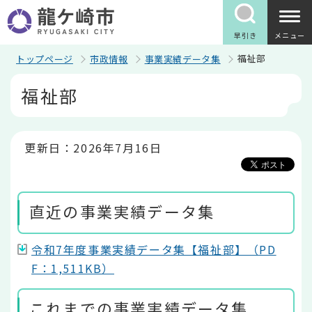
こ
の
ペ
早引き
メニュー
ー
ジ
福祉部
トップページ
市政情報
事業実績データ集
の
本
先
福祉部
文
頭
こ
で
こ
す
か
ら
更新日：2026年7月16日
直近の事業実績データ集
令和7年度事業実績データ集【福祉部】（PD
F：1,511KB）
これまでの事業実績データ集