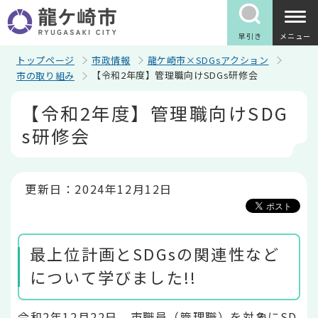
こ
の
ペ
早引き
メニュー
ー
ジ
トップページ
市政情報
龍ケ崎市×SDGsアクション
の
【令和2年度】管理職向けSDGs研修会
市の取り組み
先
頭
本
【令和2年度】管理職向けSDG
で
文
す
こ
s研修会
こ
か
ら
更新日：2024年12月12日
最上位計画とSDGsの関連性など
について学びました!!
令和2年12月22日、市職員（管理職）を対象にSD