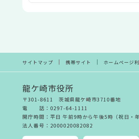
本
文
こ
こ
ま
で
サイトマップ
携帯サイト
ホームページ
龍ケ崎市役所
〒301-8611 茨城県龍ケ崎市3710番地
電話
：
0297-64-1111
開庁時間
：
平日 午前9時から午後5時（祝日・
法人番号
：2000020082082