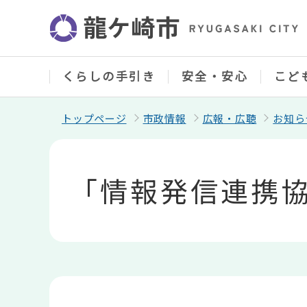
こ
の
ペ
ー
ジ
の
くらしの手引き
安全・安心
こど
先
頭
で
トップページ
市政情報
広報・広聴
お知ら
す
本
文
こ
「情報発信連携
こ
か
ら