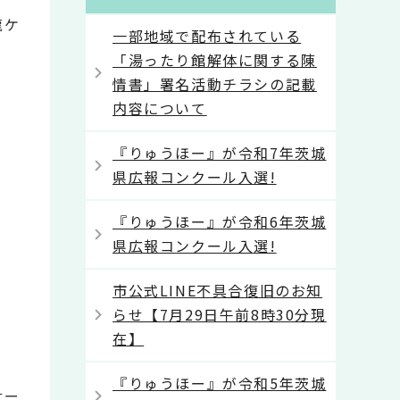
龍ケ
一部地域で配布されている
「湯ったり館解体に関する陳
情書」署名活動チラシの記載
内容について
『りゅうほー』が令和7年茨城
県広報コンクール入選!
『りゅうほー』が令和6年茨城
県広報コンクール入選!
市公式LINE不具合復旧のお知
らせ【7月29日午前8時30分現
在】
『りゅうほー』が令和5年茨城
サー