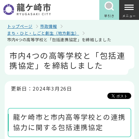
こ
の
ペ
早引き
メニュー
ー
ジ
トップページ
市政情報
の
まち・ひと・しごと創生（地方創生）
先
市内4つの高等学校と「包括連携協定」を締結しました
頭
で
本
市内4つの高等学校と「包括連
す
文
こ
携協定」を締結しました
こ
か
ら
更新日：2024年3月26日
龍ケ崎市と市内高等学校との連携
協力に関する包括連携協定