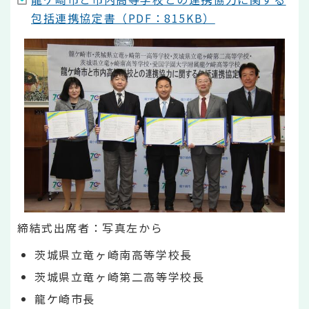
包括連携協定書（PDF：815KB）
締結式出席者：写真左から
茨城県立竜ヶ崎南高等学校長
茨城県立竜ヶ崎第二高等学校長
龍ケ崎市長