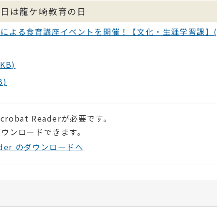
月5日は龍ケ崎教育の日
による食育講座イベントを開催！【文化・生涯学習課】(
KB)
B)
robat Readerが必要です。
ダウンロードできます。
Reader のダウンロードへ