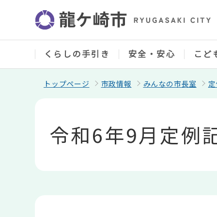
こ
の
ペ
ー
ジ
の
くらしの手引き
安全・安心
こど
先
頭
で
トップページ
市政情報
みんなの市長室
定
す
本
文
こ
令和6年9月定例
こ
か
ら