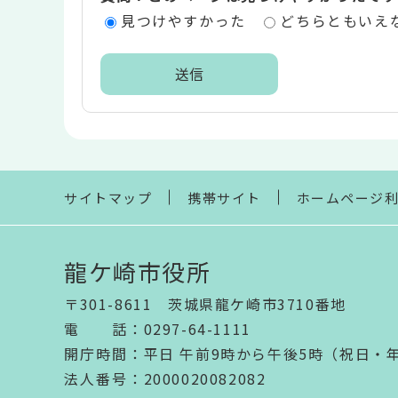
エ
見つけやすかった
どちらともいえ
リ
ア
本
文
こ
こ
ま
サイトマップ
携帯サイト
ホームページ
で
龍ケ崎市役所
〒301-8611 茨城県龍ケ崎市3710番地
電話
：
0297-64-1111
開庁時間
：
平日 午前9時から午後5時（祝日・
法人番号
：2000020082082