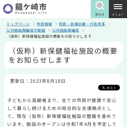
こ
の
ペ
早引き
メニュー
ー
ジ
トップページ
市政情報
財政・各種計画・行政改革
の
公共施設再編成の取組
公共施設再編成
先
（仮称）新保健福祉施設の概要をお知らせします
頭
で
本
（仮称）新保健福祉施設の概要
す
文
こ
をお知らせします
こ
か
ら
更新日：2023年8月18日
子どもから高齢者まで、全ての市民が健康で安心
して暮らし続けるための総合的な支援拠点とし
て、現在（仮称）新保健福祉施設の整備を進めて
います。施設のオープンは令和7年4月を予定して