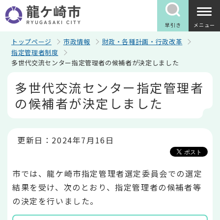
こ
の
ペ
早引き
メニュー
ー
ジ
トップページ
市政情報
財政・各種計画・行政改革
の
指定管理者制度
先
多世代交流センター指定管理者の候補者が決定しました
頭
で
本
多世代交流センター指定管理者
す
文
こ
の候補者が決定しました
こ
か
ら
更新日：2024年7月16日
市では、龍ケ崎市指定管理者選定委員会での選定
結果を受け、次のとおり、指定管理者の候補者等
の決定を行いました。