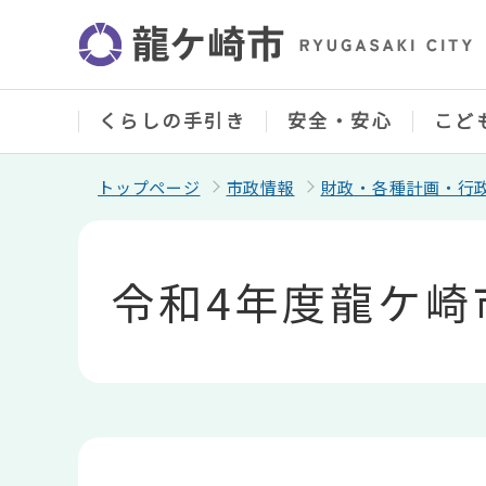
こ
の
ペ
ー
ジ
の
くらしの手引き
安全・安心
こど
先
頭
で
トップページ
市政情報
財政・各種計画・行
す
本
文
こ
令和4年度龍ケ崎
こ
か
ら