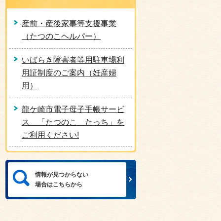
産前・産後家事等支援事業
（たつのこヘルパー）
いばらき障害者等用駐車場利
用証制度のご案内（妊産婦
用）
龍ケ崎市電子母子手帳サービ
ス 「たつのこ たっち」を
ご利用ください!
情報が見つからない
場合はこちらから