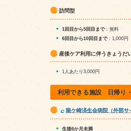
訪問型
1回目から5回目まで
：無料
6回目から10回目まで
：1,000円
産後ケア利用に伴うきょうだ
1人あたり3,000円
利用できる施設 日帰り
龍ケ崎済生会病院（外部サ
生後6か月未満