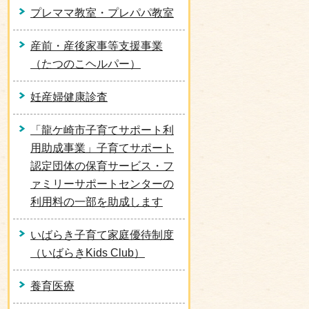
プレママ教室・プレパパ教室
産前・産後家事等支援事業
（たつのこヘルパー）
妊産婦健康診査
「龍ケ崎市子育てサポート利
用助成事業」子育てサポート
認定団体の保育サービス・フ
ァミリーサポートセンターの
利用料の一部を助成します
いばらき子育て家庭優待制度
（いばらきKids Club）
養育医療