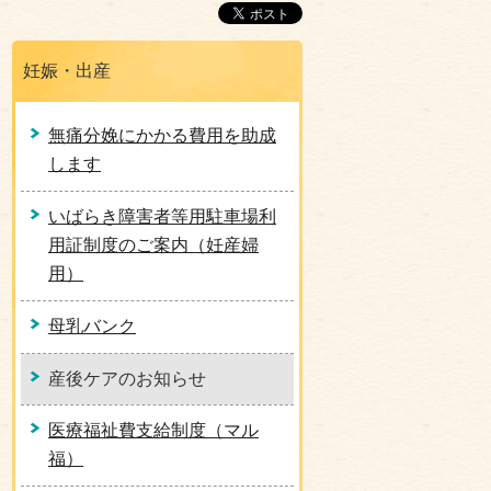
妊娠・出産
無痛分娩にかかる費用を助成
します
いばらき障害者等用駐車場利
用証制度のご案内（妊産婦
用）
母乳バンク
産後ケアのお知らせ
医療福祉費支給制度（マル
福）