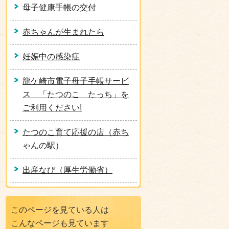
母子健康手帳の交付
赤ちゃんが生まれたら
妊娠中の感染症
龍ケ崎市電子母子手帳サービ
ス 「たつのこ たっち」を
ご利用ください!
たつのこ育て応援の店（赤ち
ゃんの駅）
出産なび（厚生労働省）
このページを見ている人は
こんなページも見ています