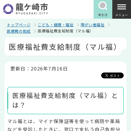
こ
の
ペ
早引き
メニュー
ー
ジ
トップページ
こども・健康・福祉
障がい者福祉
の
医療福祉費支給制度（マル福）
医療費の助成
先
頭
本
医療福祉費支給制度（マル福）
で
文
す
こ
こ
か
ら
更新日：2026年7月16日
医療福祉費支給制度（マル福）と
は？
マル福とは、マイナ保険証等を使って病院や薬局
などを受診したときに、窓口で支払う自己負担分