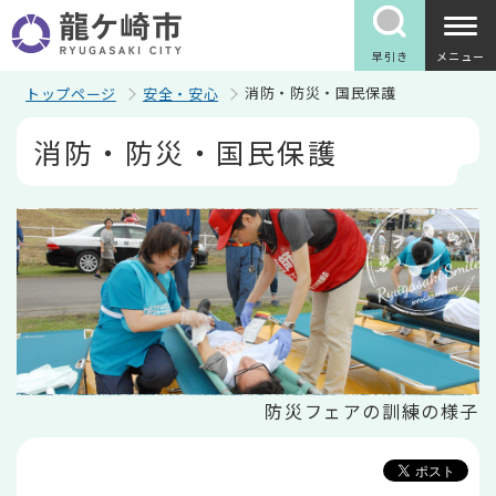
こ
の
ペ
早引き
メニュー
ー
ジ
消防・防災・国民保護
トップページ
安全・安心
の
本
先
消防・防災・国民保護
文
頭
こ
で
こ
す
か
ら
防災フェアの訓練の様子