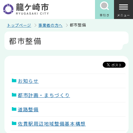
こ
の
ペ
早引き
メニュー
ー
ジ
都市整備
トップページ
事業者の方へ
の
本
先
都市整備
文
頭
こ
で
こ
す
か
ら
お知らせ
都市計画・まちづくり
道路整備
佐貫駅周辺地域整備基本構想