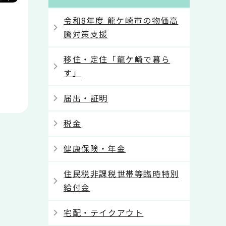
令和8年度 龍ケ崎市の物価高
騰対策支援
移住・定住「龍ケ崎で暮ら
す」
届出・証明
税金
健康保険・年金
住民税非課税世帯等臨時特別
給付金
宅配・テイクアウト