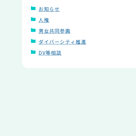
お知らせ
人権
男女共同参画
ダイバーシティ推進
DV等相談
本
文
こ
こ
ま
で