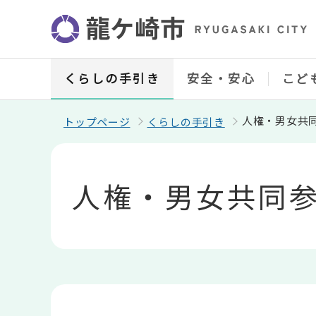
こ
の
ペ
ー
ジ
の
くらしの手引き
安全・安心
こど
先
頭
で
人権・男女共
トップページ
くらしの手引き
す
本
文
こ
人権・男女共同
こ
か
ら