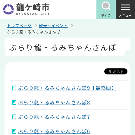
こ
の
ペ
早引き
メニュー
ー
ジ
トップページ
観光・イベント
の
ぶらり龍・るみちゃんさんぽ
先
本
頭
ぶらり龍・るみちゃんさんぽ
文
で
こ
す
こ
か
ら
ぶらり龍・るみちゃんさんぽ9【最終回】
ぶらり龍・るみちゃんさんぽ8
ぶらり龍・るみちゃんさんぽ7
ぶらり龍・るみちゃんさんぽ6