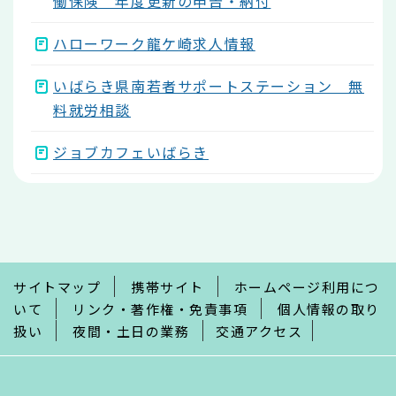
働保険 年度更新の申告・納付
ハローワーク龍ケ崎求人情報
いばらき県南若者サポートステーション 無
料就労相談
ジョブカフェいばらき
本
文
こ
こ
ま
で
サイトマップ
携帯サイト
ホームページ利用につ
いて
リンク・著作権・免責事項
個人情報の取り
扱い
夜間・土日の業務
交通アクセス