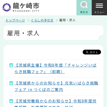
こ
の
ペ
早引き
メニュー
ー
ジ
雇用・求人
トップページ
くらしの手引き
の
本
先
雇用・求人
文
頭
こ
で
こ
す
か
ら
【茨城県主催】令和8年度「チャレンジいば
らき就職フェア」（前期）
【茨城県からのお知らせ】元気いばらき就職
フェア in つくばのご案内
【茨城労働局からのお知らせ】令和8年度労