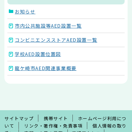
お知らせ
市内公共施設等AED設置一覧
コンビニエンスストアAED設置一覧
学校AED設置位置図
龍ケ崎市AED関連事業概要
本
文
こ
こ
ま
で
サイトマップ
携帯サイト
ホームページ利用につ
いて
リンク・著作権・免責事項
個人情報の取り