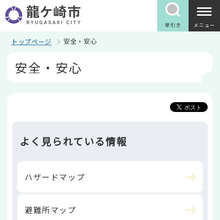
こ
の
ペ
早引き
メニュー
ー
ジ
安全・安心
トップページ
の
本
先
安全・安心
文
頭
こ
で
こ
す
か
ら
よく見られている情報
ハザードマップ
避難所マップ