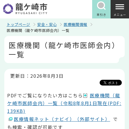
こ
の
ペ
早引き
メニュー
ー
ジ
トップページ
安全・安心
医療機関情報
の
医療機関（龍ケ崎市医師会内）一覧
先
本
頭
医療機関（龍ケ崎市医師会内）
文
で
こ
す
一覧
こ
か
ら
更新日：2026年8月3日
PDFでご覧になりたい方はこちら
医療機関（龍
ケ崎市医師会内）一覧（令和8年8月1日現在(PDF:
139KB)
医療情報ネット（ナビイ）（外部サイト）
で
も検索・確認が可能です