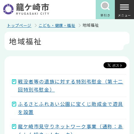
こ
の
ペ
早引き
メニュー
ー
ジ
地域福祉
トップページ
こども・健康・福祉
の
本
先
地域福祉
文
頭
こ
で
こ
す
か
ら
戦没者等の遺族に対する特別弔慰金（第十二
回特別弔慰金）
ふるさとふれあい公園に宝くじ助成金で遊具
を設置
龍ケ崎市見守りネットワーク事業（通称：あ