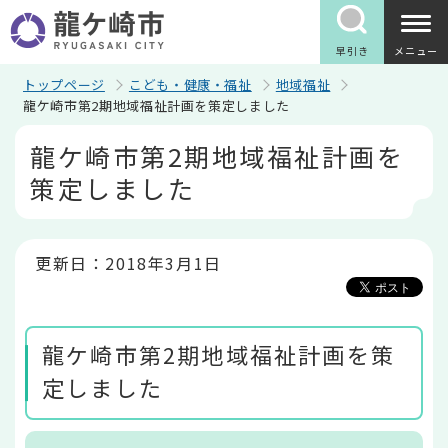
こ
の
ペ
早引き
メニュー
ー
ジ
トップページ
こども・健康・福祉
地域福祉
の
龍ケ崎市第2期地域福祉計画を策定しました
先
本
頭
龍ケ崎市第2期地域福祉計画を
文
で
こ
す
策定しました
こ
か
ら
更新日：2018年3月1日
龍ケ崎市第2期地域福祉計画を策
定しました