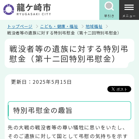
こ
の
ペ
早引き
メニュー
ー
ジ
トップページ
こども・健康・福祉
地域福祉
の
戦没者等の遺族に対する特別弔慰金（第十二回特別弔慰金）
先
本
頭
戦没者等の遺族に対する特別弔
文
で
こ
す
慰金（第十二回特別弔慰金）
こ
か
ら
更新日：2025年5月15日
特別弔慰金の趣旨
先の大戦の戦没者等の尊い犠牲に思いをいたし、
そのご遺族に対して国として弔慰の気持ちを示す