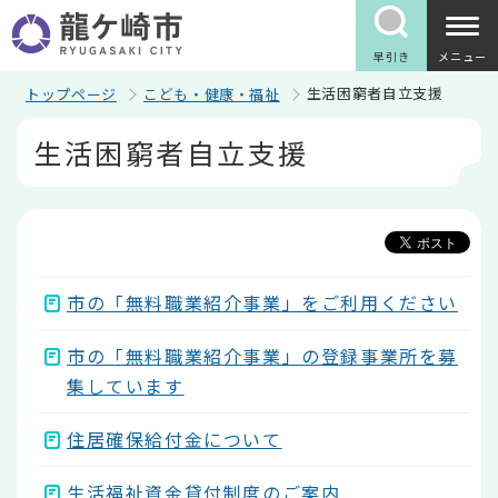
こ
の
ペ
早引き
メニュー
ー
ジ
生活困窮者自立支援
トップページ
こども・健康・福祉
の
本
先
生活困窮者自立支援
文
頭
こ
で
こ
す
か
ら
市の「無料職業紹介事業」をご利用ください
市の「無料職業紹介事業」の登録事業所を募
集しています
住居確保給付金について
生活福祉資金貸付制度のご案内