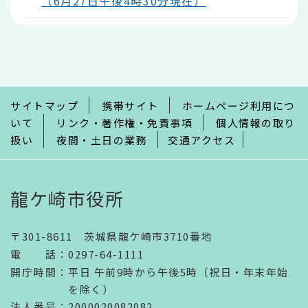
（6月27日午後4時30分現在）
本
文
こ
こ
ま
で
サイトマップ
携帯サイト
ホームページ利用につ
いて
リンク・著作権・免責事項
個人情報の取り
扱い
夜間・土日の業務
交通アクセス
龍ケ崎市役所
〒301-8611 茨城県龍ケ崎市3710番地
電話
：
0297-64-1111
開庁時間
：
平日 午前9時から午後5時（祝日・年末年始
を除く）
法人番号
：2000020082082