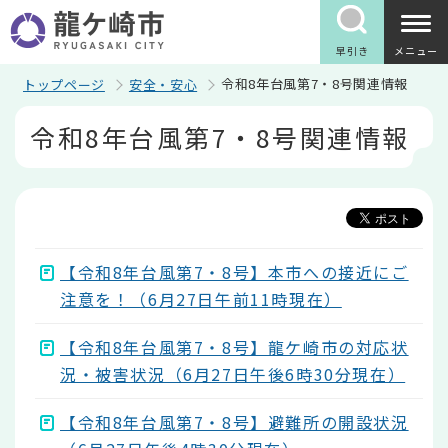
こ
の
ペ
早引き
メニュー
ー
ジ
令和8年台風第7・8号関連情報
トップページ
安全・安心
の
本
先
令和8年台風第7・8号関連情報
文
頭
こ
で
こ
す
か
ら
【令和8年台風第7・8号】本市への接近にご
注意を！（6月27日午前11時現在）
【令和8年台風第7・8号】龍ケ崎市の対応状
況・被害状況（6月27日午後6時30分現在）
【令和8年台風第7・8号】避難所の開設状況