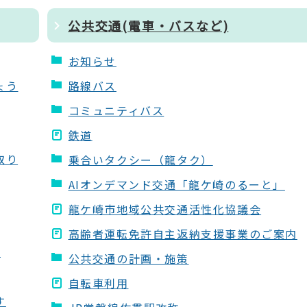
公共交通(電車・バスなど)
お知らせ
ょう
路線バス
コミュニティバス
鉄道
取り
乗合いタクシー（龍タク）
AIオンデマンド交通「龍ケ崎のるーと」
龍ケ崎市地域公共交通活性化協議会
高齢者運転免許自主返納支援事業のご案内
」
公共交通の計画・施策
自転車利用
す