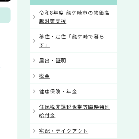
令和8年度 龍ケ崎市の物価高
騰対策支援
移住・定住「龍ケ崎で暮ら
す」
届出・証明
て
税金
健康保険・年金
住民税非課税世帯等臨時特別
給付金
宅配・テイクアウト