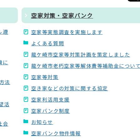
空家対策・空家バンク
ル遵
空家等実態調査を実施します
よくある質問
龍ケ崎市空家等対策計画を策定しました
験に
龍ケ崎市老朽空家等解体費等補助金につい
空家等対策
絡方法
空き家などの対策に関する協定
空家利活用支援
望活
空家バンク制度
お知らせ
社会
空家バンク物件情報