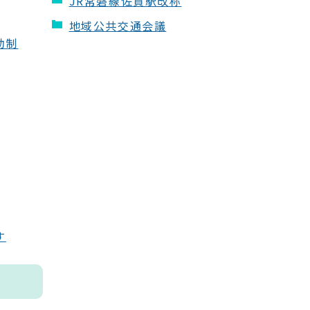
JR常磐線佐貫駅改称
地域公共交通会議
助制
す