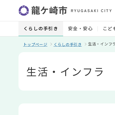
こ
の
ペ
ー
ジ
の
くらしの手引き
安全・安心
こど
先
頭
で
生活・インフ
トップページ
くらしの手引き
す
本
文
こ
生活・インフラ
こ
か
ら