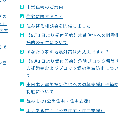
市営住宅のご案内
者の
住宅に関すること
る」
住み替え相談会を開催しました
求す
【6月1日より受付開始】木造住宅への耐震
補助の受付について
をあ
あなたの家の地震対策は大丈夫ですか？
【6月1日より受付開始】危険ブロック塀等
ン電
去補助金およびブロック塀の倒壊防止につ
て
東日本大震災被災住宅への復興支援利子補
制度について
読みもの(公営住宅・住宅支援）
よくある質問（公営住宅・住宅支援）