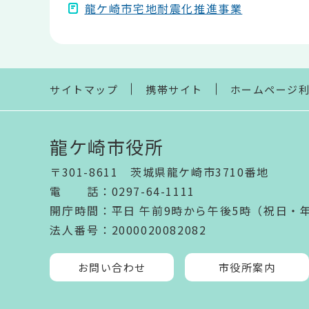
龍ケ崎市宅地耐震化推進事業
本
文
こ
こ
ま
サイトマップ
携帯サイト
ホームページ
で
龍ケ崎市役所
〒301-8611 茨城県龍ケ崎市3710番地
電話
：
0297-64-1111
開庁時間
：
平日 午前9時から午後5時（祝日・
法人番号
：2000020082082
お問い合わせ
市役所案内