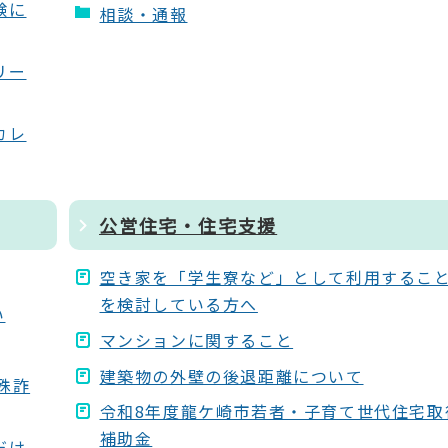
験に
相談・通報
リー
カレ
公営住宅・住宅支援
空き家を「学生寮など」として利用するこ
を検討している方へ
い
マンションに関すること
建築物の外壁の後退距離について
殊詐
令和8年度龍ケ崎市若者・子育て世代住宅取
補助金
だけ