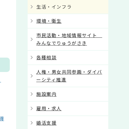
生活・インフラ
環境・衛生
市民活動・地域情報サイト
みんなでりゅうがさき
各種相談
人権・男女共同参画・ダイバ
ーシティ推進
と
施設案内
雇用・求人
得
婚活支援