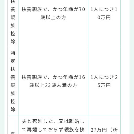
扶
養
扶養親族で、かつ年齢が70
1人につき1
親
歳以上の方
0万円
族
控
除
特
定
扶
養
扶養親族で、かつ年齢が16
1人につき2
親
歳以上23歳未満の方
5万円
族
控
除
夫と死別した、又は離婚し
て再婚しておらず親族を扶
27万円（所
寡