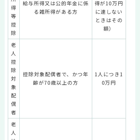
給与所得又は公的年金に係
得が10万円
得
る雑所得がある方
に達しない
等
ときはその
控
額）
除
老
人
控
除
控除対象配偶者で、かつ年
1人につき1
対
齢が70歳以上の方
0万円
象
配
偶
者
老
人