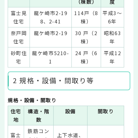
（棟数）
度
富士見
龍ケ崎市2-19
114戸（8
平成3～
住宅
8、2-41
棟）
6年
奈戸岡
龍ケ崎市2-19
30 戸（2
昭和63
住宅
棟）
年
砂町住
龍ケ崎市5210-
24 戸（6
平成12
宅
1
棟）
年
2 規格・設備・間取り等
規格・設備・間取り
住宅
構造・階
設備
間取り
地
数
鉄筋コン
富士
上下水道、