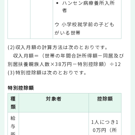
ハンセン病療養所入所
者
ウ 小学校就学前の子ども
がいる世帯
(2)収入月額の計算方法は次のとおりです。
収入月額＝（世帯の年間合計所得額－同居及び
別居扶養親族人数×38万円－特別控除額）÷12
(3)特別控除額は次のとおりです。
特別控除額
種
対象者
控除額
類
給
1人につき1
与
0万円（所
所