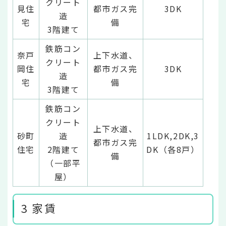
クリート
見住
都市ガス完
3DK
造
宅
備
3階建て
鉄筋コン
奈戸
上下水道、
クリート
岡住
都市ガス完
3DK
造
宅
備
3階建て
鉄筋コン
クリート
上下水道、
砂町
造
1LDK,2DK,3
都市ガス完
住宅
2階建て
DK（各8戸）
備
（一部平
屋）
3 家賃