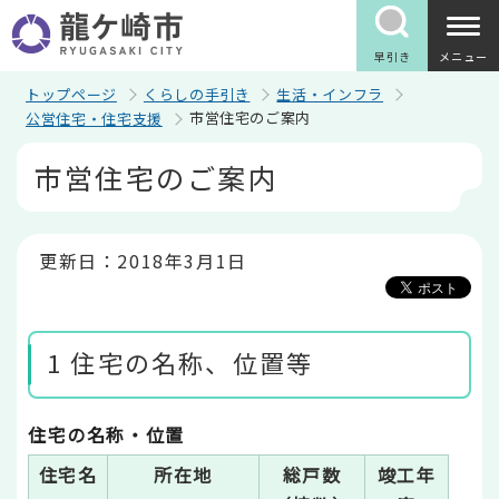
こ
の
ペ
早引き
メニュー
ー
ジ
トップページ
くらしの手引き
生活・インフラ
の
市営住宅のご案内
公営住宅・住宅支援
先
頭
本
市営住宅のご案内
で
文
す
こ
こ
か
ら
更新日：2018年3月1日
1 住宅の名称、位置等
住宅の名称・位置
住宅名
所在地
総戸数
竣工年