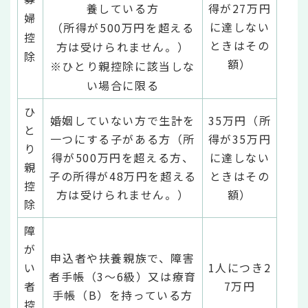
養している方
得が27万円
婦
に達しない
（所得が500万円を超える
控
ときはその
方は受けられません。）
除
額）
※ひとり親控除に該当しな
い場合に限る
ひ
婚姻していない方で生計を
35万円（所
と
一つにする子がある方（所
得が35万円
り
得が500万円を超える方、
に達しない
親
子の所得が48万円を超える
ときはその
控
方は受けられません。）
額）
除
障
が
申込者や扶養親族で、障害
い
1人につき2
者手帳（3～6級）又は療育
者
7万円
手帳（B）を持っている方
控