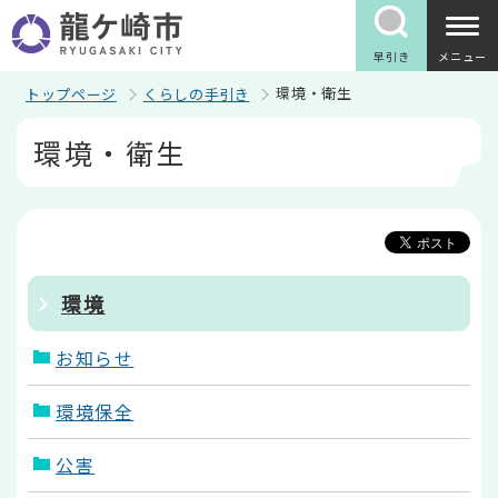
こ
の
ペ
早引き
メニュー
ー
ジ
環境・衛生
トップページ
くらしの手引き
の
本
先
環境・衛生
文
頭
こ
で
こ
す
か
ら
環境
お知らせ
環境保全
公害