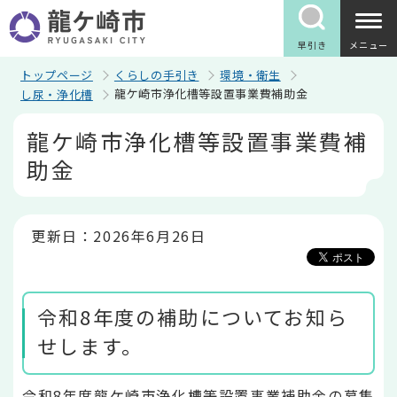
こ
の
ペ
早引き
メニュー
ー
ジ
トップページ
くらしの手引き
環境・衛生
の
龍ケ崎市浄化槽等設置事業費補助金
し尿・浄化槽
先
頭
本
龍ケ崎市浄化槽等設置事業費補
で
文
す
こ
助金
こ
か
ら
更新日：2026年6月26日
令和8年度の補助についてお知ら
せします。
令和8年度龍ケ崎市浄化槽等設置事業補助金の募集