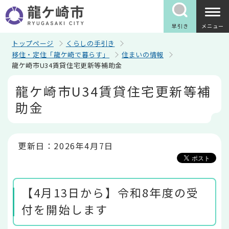
こ
の
ペ
早引き
メニュー
ー
ジ
トップページ
くらしの手引き
の
移住・定住「龍ケ崎で暮らす」
住まいの情報
先
龍ケ崎市U34賃貸住宅更新等補助金
頭
で
本
龍ケ崎市U34賃貸住宅更新等補
す
文
こ
助金
こ
か
ら
更新日：2026年4月7日
【4月13日から】令和8年度の受
付を開始します