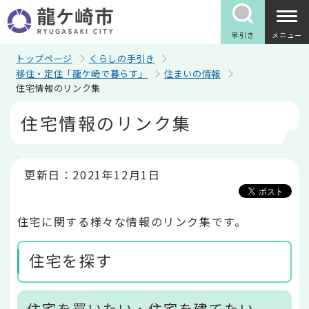
こ
の
ペ
早引き
メニュー
ー
ジ
トップページ
くらしの手引き
の
移住・定住「龍ケ崎で暮らす」
住まいの情報
先
住宅情報のリンク集
頭
で
本
住宅情報のリンク集
す
文
こ
こ
か
ら
更新日：2021年12月1日
住宅に関する様々な情報のリンク集です。
住宅を探す
住宅を買いたい・住宅を建てたい