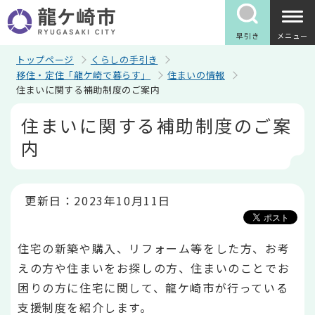
こ
の
ペ
早引き
メニュー
ー
ジ
トップページ
くらしの手引き
の
移住・定住「龍ケ崎で暮らす」
住まいの情報
先
住まいに関する補助制度のご案内
頭
で
本
住まいに関する補助制度のご案
す
文
こ
内
こ
か
ら
更新日：2023年10月11日
住宅の新築や購入、リフォーム等をした方、お考
えの方や住まいをお探しの方、住まいのことでお
困りの方に住宅に関して、龍ケ崎市が行っている
支援制度を紹介します。