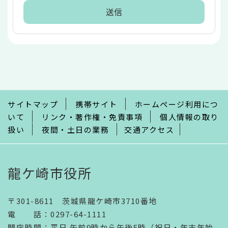
本
文
こ
こ
ま
で
サイトマップ
携帯サイト
ホームページ利用につ
いて
リンク・著作権・免責事項
個人情報の取り
扱い
夜間・土日の業務
交通アクセス
龍ケ崎市役所
〒301-8611 茨城県龍ケ崎市3710番地
電話
：
0297-64-1111
開庁時間
：
平日 午前9時から午後5時（祝日・年末年始