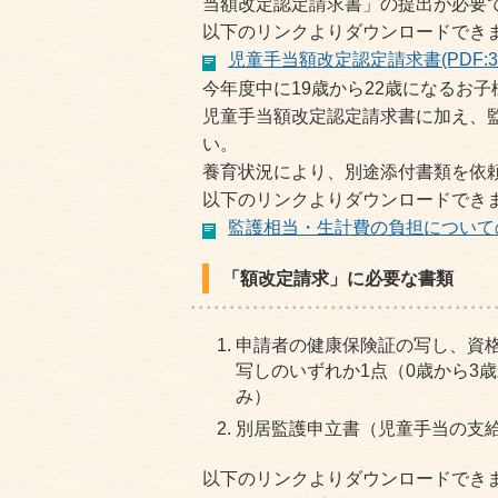
当額改定認定請求書」の提出が必要
以下のリンクよりダウンロードでき
児童手当額改定認定請求書(PDF:33
今年度中に19歳から22歳になるお
児童手当額改定認定請求書に加え、
い。
養育状況により、別途添付書類を依
以下のリンクよりダウンロードでき
監護相当・生計費の負担についての確認
「額改定請求」に必要な書類
申請者の健康保険証の写し、資
写しのいずれか1点（0歳から3
み）
別居監護申立書（児童手当の支
以下のリンクよりダウンロードでき