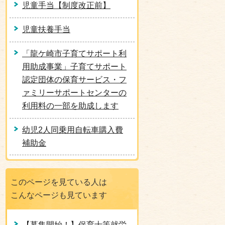
児童手当【制度改正前】
児童扶養手当
「龍ケ崎市子育てサポート利
用助成事業」子育てサポート
認定団体の保育サービス・フ
ァミリーサポートセンターの
利用料の一部を助成します
幼児2人同乗用自転車購入費
補助金
このページを見ている人は
こんなページも見ています
【募集開始！】保育士等就労