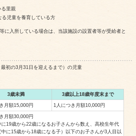
いる里親
なる児童を養育している方
設等に入所している場合は、当該施設の設置者等が受給者と
、最初の3月31日を迎えるまで）の児童
3歳未満
3歳以上18歳年度末まで
き月額15,000円
1人につき月額10,000円
き月額30,000円
中に19歳から22歳になるお子さんから数え、高校生年代
中に15歳から18歳になる子）以下のお子さんが3人目以