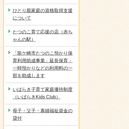
ひとり親家庭の資格取得支援
について
たつのこ育て応援の店（赤ち
ゃんの駅）
「龍ケ崎市たつのこ預かり保
育利用助成事業」延長保育・
一時預かりなどの利用料の一
部を助成します
いばらき子育て家庭優待制度
（いばらきKids Club）
母子・父子・寡婦福祉資金の
貸付