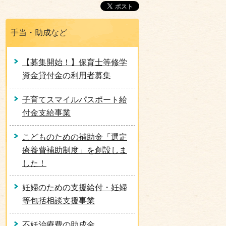
手当・助成など
【募集開始！】保育士等修学
資金貸付金の利用者募集
子育てスマイルパスポート給
付金支給事業
こどものための補助金「選定
療養費補助制度」を創設しま
した！
妊婦のための支援給付・妊婦
等包括相談支援事業
不妊治療費の助成金