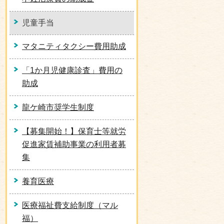
児童手当
マタニティタクシー費用助成
「1か月児健康診査」費用の
助成
龍ケ崎市奨学生制度
【募集開始！】保育士等就労
促進家賃補助事業の利用者募
集
養育医療
医療福祉費支給制度（マル
福）