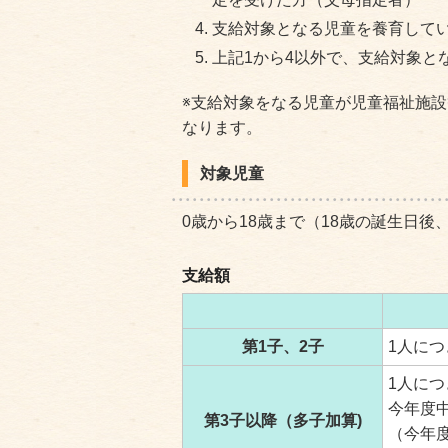
支給対象となる児童を養育して
上記1から4以外で、支給対象と
※支給対象をなる児童が児童福祉施
なります。
対象児童
0歳から18歳まで（18歳の誕生日後
支給額
第1子、2子
1人につ
1人につ
今年度
第3子以降（多子加算)
（今年度