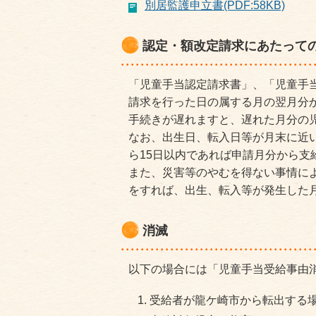
別居監護申立書(PDF:58KB)
認定・額改定請求にあたって
「児童手当認定請求書」、「児童手
請求を行った日の属する月の翌月分
手続きが遅れますと、遅れた月分の
なお、出生日、転入日等が月末に近
ら15日以内であれば申請月分から支
また、災害等のやむを得ない事情に
をすれば、出生、転入等が発生した
消滅
以下の場合には「児童手当受給事由
受給者が龍ケ崎市から転出する