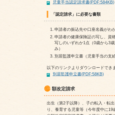
児童手当認定請求書(PDF:584KB)
「認定請求」に必要な書類
申請者の振込先や口座名義がわ
申請者の健康保険証の写し、資
写しのいずれか1点（0歳から3
み）
別居監護申立書（児童手当の支
以下のリンクよりダウンロードでき
別居監護申立書(PDF:58KB)
額改定請求
出生（第2子以降）、子の転入・転
り、養育する児童等（今年度中に19