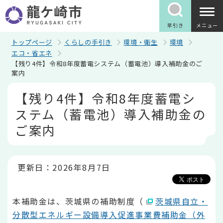
こ
の
ペ
早引き
メニュー
ー
ジ
トップページ
くらしの手引き
環境・衛生
環境
の
エコ・省エネ
先
【残り4件】令和8年度蓄電システム（蓄電池）導入補助金のご
頭
案内
で
す
本
【残り4件】令和8年度蓄電シ
文
こ
ステム（蓄電池）導入補助金の
こ
か
ご案内
ら
更新日：2026年8月7日
本補助金は、茨城県の補助制度（
茨城県自立・
分散型エネルギー設備導入促進事業費補助金（外