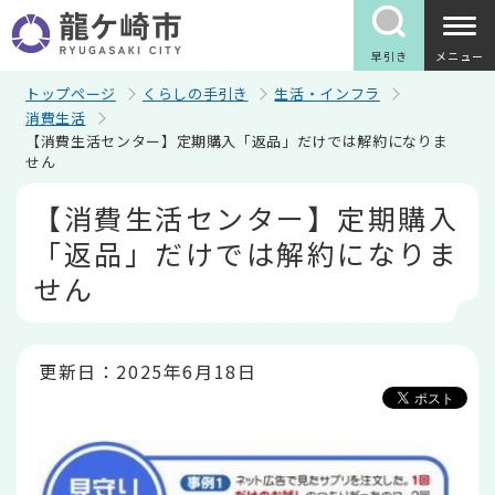
こ
の
ペ
早引き
メニュー
ー
ジ
トップページ
くらしの手引き
生活・インフラ
の
消費生活
先
【消費生活センター】定期購入「返品」だけでは解約になりま
頭
せん
で
す
本
【消費生活センター】定期購入
文
こ
「返品」だけでは解約になりま
こ
か
せん
ら
更新日：2025年6月18日