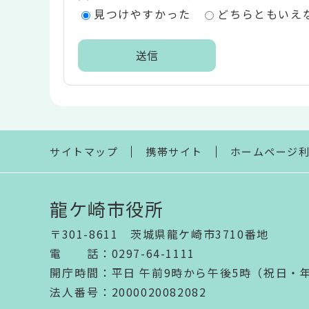
エ
見つけやすかった
どちらともいえ
リ
ア
本
文
こ
こ
ま
サイトマップ
携帯サイト
ホームページ
で
龍ケ崎市役所
〒301-8611 茨城県龍ケ崎市3710番地
電話
：
0297-64-1111
開庁時間
：
平日 午前9時から午後5時（祝日・
法人番号
：2000020082082