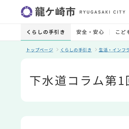
こ
の
ペ
ー
ジ
の
くらしの手引き
安全・安心
こど
先
頭
で
トップページ
くらしの手引き
生活・インフ
す
本
文
こ
下水道コラム第1
こ
か
ら