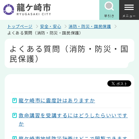
こ
の
ペ
早引き
メニュー
ー
ジ
トップページ
安全・安心
消防・防災・国民保護
の
よくある質問（消防・防災・国民保護）
先
本
頭
よくある質問（消防・防災・国
文
で
こ
す
民保護）
こ
か
ら
龍ケ崎市に震度計はありますか
救命講習を受講するにはどうしたらいいです
か
龍ケ崎市地域防災計画はどこで閲覧できます