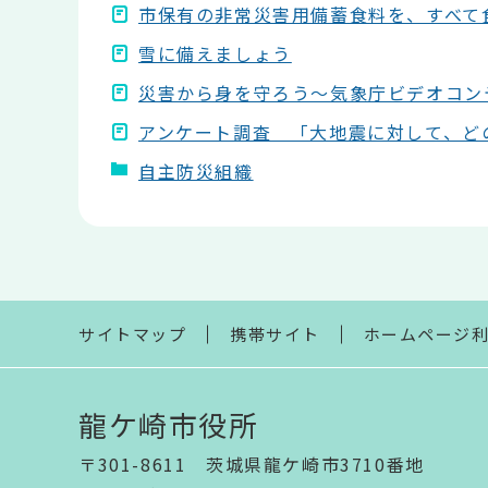
市保有の非常災害用備蓄食料を、すべて
雪に備えましょう
災害から身を守ろう～気象庁ビデオコン
アンケート調査 「大地震に対して、ど
自主防災組織
本
文
こ
こ
ま
で
サイトマップ
携帯サイト
ホームページ
龍ケ崎市役所
〒301-8611 茨城県龍ケ崎市3710番地