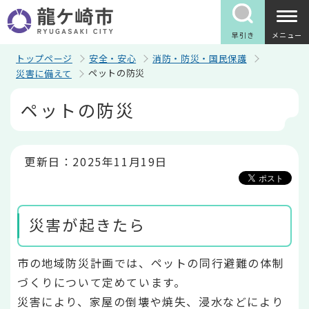
こ
の
ペ
早引き
メニュー
ー
ジ
トップページ
安全・安心
消防・防災・国民保護
の
ペットの防災
災害に備えて
先
頭
本
ペットの防災
で
文
す
こ
こ
か
ら
更新日：2025年11月19日
災害が起きたら
市の地域防災計画では、ペットの同行避難の体制
づくりについて定めています。
災害により、家屋の倒壊や焼失、浸水などにより