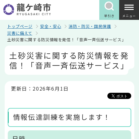
こ
の
ペ
早引き
メニュー
ー
ジ
トップページ
安全・安心
消防・防災・国民保護
の
災害に備えて
先
土砂災害に関する防災情報を発信！「音声一斉伝送サービス」
頭
で
本
土砂災害に関する防災情報を発
す
文
こ
信！「音声一斉伝送サービス」
こ
か
ら
更新日：2026年6月1日
情報伝達訓練を実施します！
日時