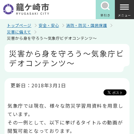
こ
の
ペ
早引き
メニュー
ー
ジ
トップページ
安全・安心
消防・防災・国民保護
の
災害に備えて
先
災害から身を守ろう～気象庁ビデオコンテンツ～
頭
で
本
災害から身を守ろう～気象庁ビ
す
文
こ
デオコンテンツ～
こ
か
ら
更新日：2018年3月1日
気象庁では現在、様々な防災学習用資料を用意し
ています。
その一例として、以下に挙げるタイトルの動画が
閲覧可能となっております。