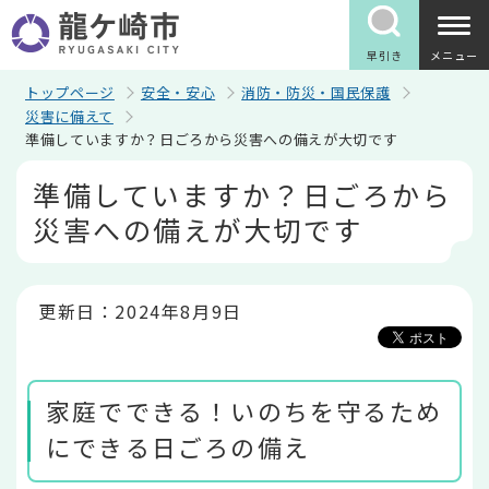
こ
の
ペ
早引き
メニュー
ー
ジ
トップページ
安全・安心
消防・防災・国民保護
の
災害に備えて
先
準備していますか？日ごろから災害への備えが大切です
頭
で
本
準備していますか？日ごろから
す
文
こ
災害への備えが大切です
こ
か
ら
更新日：2024年8月9日
家庭でできる！いのちを守るため
にできる日ごろの備え