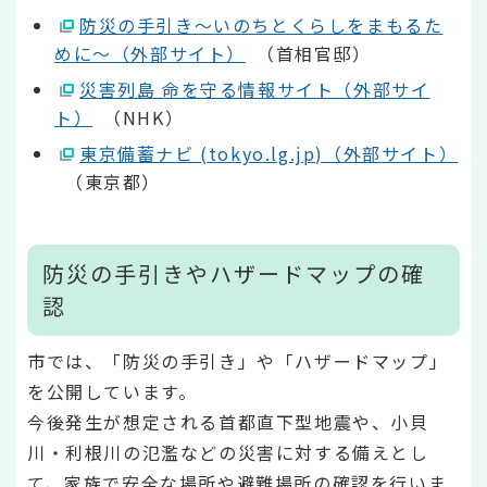
防災の手引き～いのちとくらしをまもるた
めに～（外部サイト）
（首相官邸）
災害列島 命を守る情報サイト（外部サイ
ト）
（NHK）
東京備蓄ナビ (tokyo.lg.jp)（外部サイト）
（東京都）
防災の手引きやハザードマップの確
認
市では、「防災の手引き」や「ハザードマップ」
を公開しています。
今後発生が想定される首都直下型地震や、小貝
川・利根川の氾濫などの災害に対する備えとし
て、家族で安全な場所や避難場所の確認を行いま