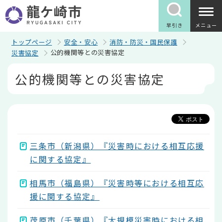
こ
の
ペ
早引き
メニュー
ー
ジ
トップページ
安全・安心
消防・防災・国民保護
の
公的機関等との災害協定
災害協定
先
頭
本
公的機関等との災害協定
で
文
す
こ
こ
か
ら
三条市（新潟県）『災害時における相互応援
に関する協定』
相馬市（福島県）『災害時等における相互応
援に関する協定』
茂原市（千葉県）『大規模災害時における相