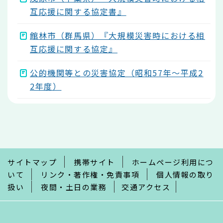
互応援に関する協定書』
館林市（群馬県）『大規模災害時における相
互応援に関する協定』
公的機関等との災害協定（昭和57年～平成2
2年度）
本
文
こ
こ
ま
で
サイトマップ
携帯サイト
ホームページ利用につ
いて
リンク・著作権・免責事項
個人情報の取り
扱い
夜間・土日の業務
交通アクセス