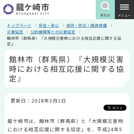
こ
の
ペ
早引き
メニュー
ー
ジ
トップページ
安全・安心
消防・防災・国民保護
の
災害協定
公的機関等との災害協定
先
館林市（群馬県）『大規模災害時における相互応援に関する協
頭
定』
で
す
本
館林市（群馬県）『大規模災害
文
こ
時における相互応援に関する協
こ
か
定』
ら
更新日：2018年3月1日
龍ケ崎市は、館林市（群馬県）と『大規模災害時
における相互応援に関する協定』を、平成24年5