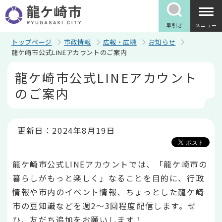
こ
の
ペ
早引き
メニュー
ー
ジ
トップページ
市政情報
広報・広聴
お知らせ
の
龍ケ崎市公式LINEアカウントのご案内
先
本
頭
龍ケ崎市公式LINEアカウント
文
で
こ
す
のご案内
こ
か
ら
更新日：2024年8月19日
龍ケ崎市公式LINEアカウントでは、「龍ケ崎市の
暮らしがもっと楽しく」なることを目的に、行政
情報や市内のイベント情報、ちょっとした龍ケ崎
市の豆知識などを週2～3回程度配信します。ぜ
ひ、友だち追加をお願いします！