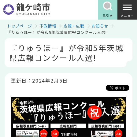
こ
の
ペ
早引き
メニュー
ー
ジ
トップページ
市政情報
広報・広聴
お知らせ
の
『りゅうほー』が令和5年茨城県広報コンクール入選!
先
本
頭
『りゅうほー』が令和5年茨城
文
で
こ
す
県広報コンクール入選!
こ
か
ら
更新日：2024年2月5日