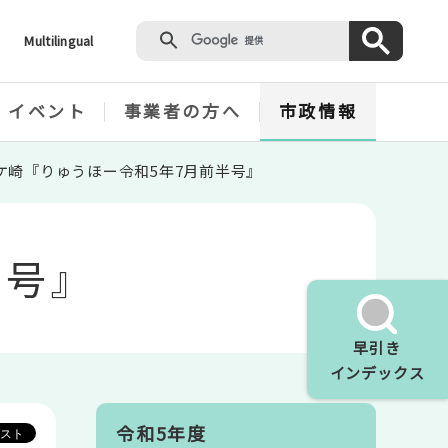
Multilingual
・イベント
事業者の方へ
市政情報
ケ崎『りゅうほー令和5年7月前半号』
半号』
早引き
インデックス
令和5年度