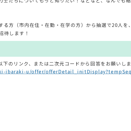
力士たちについてもっと知りたい！などなど、なんでも
する方（市内在住・在勤・在学の方）から抽選で20人を
招待します！
に以下のリンク、または二次元コードから回答をお願いし
ki-ibaraki-u/offer/offerDetail_initDisplay?tempSe