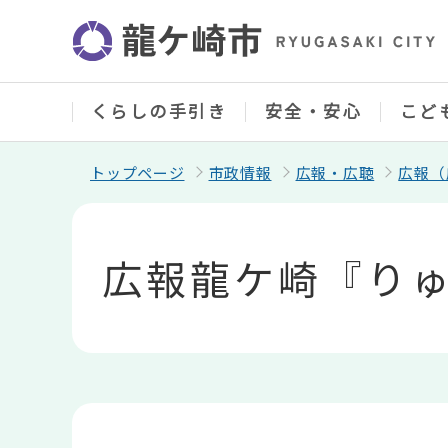
こ
の
ペ
ー
ジ
の
くらしの手引き
安全・安心
こど
先
頭
で
トップページ
市政情報
広報・広聴
広報（
す
本
文
こ
広報龍ケ崎『りゅ
こ
か
ら