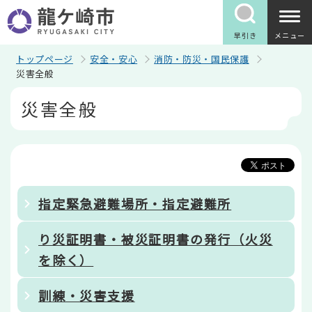
こ
の
ペ
早引き
メニュー
ー
ジ
トップページ
安全・安心
消防・防災・国民保護
の
災害全般
先
本
頭
災害全般
文
で
こ
す
こ
か
ら
指定緊急避難場所・指定避難所
り災証明書・被災証明書の発行（火災
を除く）
訓練・災害支援